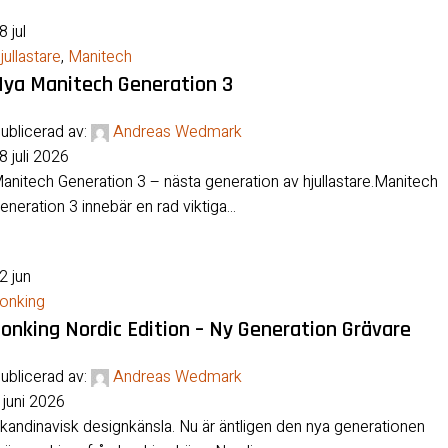
28
jul
jullastare
,
Manitech
ya Manitech Generation 3
ublicerad av:
Andreas Wedmark
8 juli 2026
anitech Generation 3 – nästa generation av hjullastare.Manitech
eneration 3 innebär en rad viktiga...
02
jun
onking
onking Nordic Edition – Ny Generation Grävare
ublicerad av:
Andreas Wedmark
 juni 2026
kandinavisk designkänsla. Nu är äntligen den nya generationen