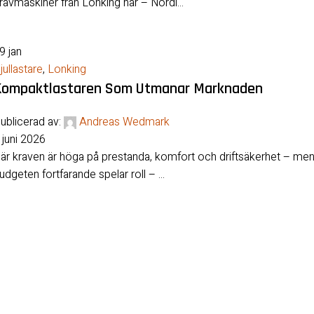
rävmaskiner från Lonking här – Nordi...
09
jan
jullastare
,
Lonking
Kompaktlastaren Som Utmanar Marknaden
ublicerad av:
Andreas Wedmark
 juni 2026
är kraven är höga på prestanda, komfort och driftsäkerhet – me
udgeten fortfarande spelar roll – ...