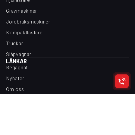
Hjullastare
Grävmaskiner
Jordbruksmaskiner
Kompaktlastare
Truckar
Släpvagnar
LÄNKAR
Begagnat
Nyheter
Om oss
Kontakta oss
Köpvillkor
Följ oss på Youtube
REKOMASKIN