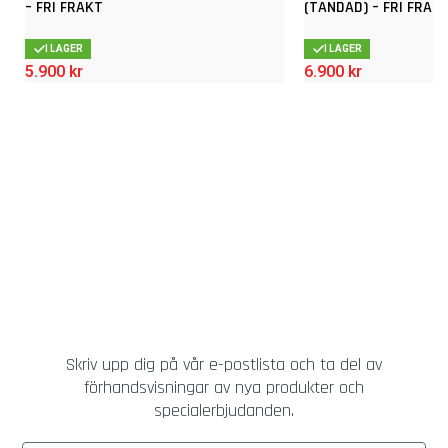
– FRI FRAKT
(TANDAD) – FRI FRAK
I LAGER
I LAGER
5.900
kr
6.900
kr
Skriv upp dig på vår e-postlista och ta del av
förhandsvisningar av nya produkter och
specialerbjudanden.