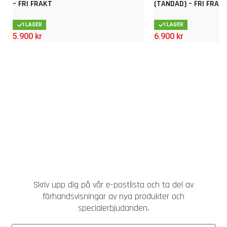
– FRI FRAKT
(TANDAD) – FRI FRAK
I LAGER
I LAGER
5.900
kr
6.900
kr
Skriv upp dig på vår e-postlista och ta del av
förhandsvisningar av nya produkter och
specialerbjudanden.