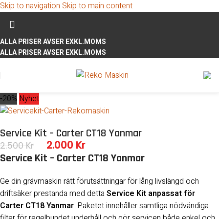
Skip to navigation
Skip to main content
ALLA PRISER AVSER EXKL.MOMS
ALLA PRISER AVSER EXKL.MOMS
-20%
Nyhet
Service Kit – Carter CT18 Yanmar
2.000
Kr
2.500
Kr
Service Kit – Carter CT18 Yanmar
Ge din grävmaskin rätt förutsättningar för lång livslängd och
driftsäker prestanda med detta
Service Kit anpassat för
Carter CT18 Yanmar
. Paketet innehåller samtliga nödvändiga
filter för regelbundet underhåll och gör servicen både enkel och