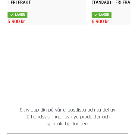
– FRI FRAKT
(TANDAD) – FRI FRAK
I LAGER
I LAGER
5.900
kr
6.900
kr
Skriv upp dig på vår e-postlista och ta del av
förhandsvisningar av nya produkter och
specialerbjudanden.