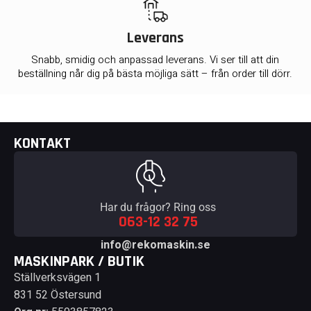
Leverans
Snabb, smidig och anpassad leverans. Vi ser till att din
beställning når dig på bästa möjliga sätt – från order till dörr.
KONTAKT
Har du frågor? Ring oss
063-12 32 75
info@rekomaskin.se
MASKINPARK / BUTIK
Ställverksvägen 1
831 52 Östersund