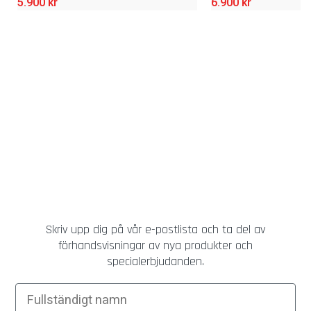
5.900
kr
6.900
kr
Skriv upp dig på vår e-postlista och ta del av
förhandsvisningar av nya produkter och
specialerbjudanden.
Fullständigt namn