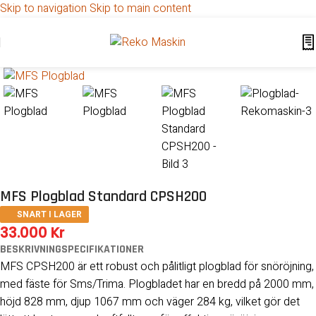
Skip to navigation
Skip to main content
ALLA PRISER AVSER EXKL.MOMS
MFS Plogblad Standard CPSH200
SNART I LAGER
33.000
Kr
BESKRIVNING
SPECIFIKATIONER
MFS CPSH200 är ett robust och pålitligt plogblad för snöröjning,
med fäste för Sms/Trima. Plogbladet har en bredd på 2000 mm,
höjd 828 mm, djup 1067 mm och väger 284 kg, vilket gör det