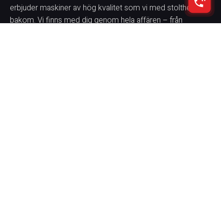
erbjuder maskiner av hög kvalitet som vi med stolthet står
bakom. Vi finns med dig genom hela affären – från
rådgivning och leverans till service och reservdelar. Vår
ambition är att ge dig en trygg, smidig och
konkurrenskraftig affär med fullt fokus på kvalitet och
pålitlighet.
Vi levererar maskiner till kunder över hela Sverige och
erbjuder förmånliga finansieringslösningar för företag,
inklusive leasing och avbetalning.
Copyright © 2026 - Maskinförsäljning Sverige AB - Alla rättigheter