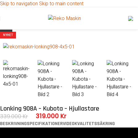
Skip to navigation
Skip to main content
ALLA PRISER AVSER EXKL.MOMS
-6%
NYHET
Lonking 908A – Kubota – Hjullastare
319.000
Kr
339.000
Kr
BESKRIVNING
SPECIFIKATIONER
VIDEO
KVALITETSSÄKRING