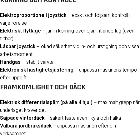
KÖRNING OCH KONTROLL
Elektroproportionell joystick
– exakt och följsam kontroll i
varje rörelse
Elektriskt flytläge
– jämn körning över ojämnt underlag (även
tiltbar)
Låsbar joystick
– ökad säkerhet vid in- och urstigning och vissa
arbetsmoment
Handgas
– stabilt varvtal
Elektronisk hastighetsjustering
– anpassa maskinens tempo
efter uppgift
FRAMKOMLIGHET OCH DÄCK
Elektrisk differentialspärr (på alla 4 hjul)
– maximalt grepp när
underlaget kräver det
Sajpade vinterdäck
– säkert fäste även i kyla och halka
Valbara jordbruksdäck
– anpassa maskinen efter din
verksamhet