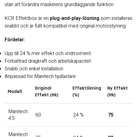
utan att förändra maskinens grundläggande funktion.
KCR Effektbox är en
plug-and-play-lösning
som installeras
snabbt och är fullt kompatibel med original motorstyrning.
Fördelar:
Upp till 24 % mer effekt och vridmoment
Förbättrad dragkraft och arbetskapacitet
Snabb och enkel installation
Anpassad för Manitech hjullastare
Original
Effektökning
Ny Effekt
Modell
Effekt (hk)
(%)
(hk)
Manitech
60
24 %
75
4.5
Manitech