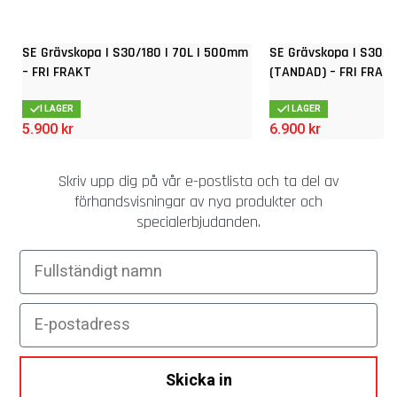
SE Grävskopa | S30/180 | 70L | 500mm
SE Grävskopa | S30/1
– FRI FRAKT
(TANDAD) – FRI FRAK
I LAGER
I LAGER
5.900
kr
6.900
kr
Skriv upp dig på vår e-postlista och ta del av
förhandsvisningar av nya produkter och
specialerbjudanden.
Fullständigt namn
E-postadress
Skicka in